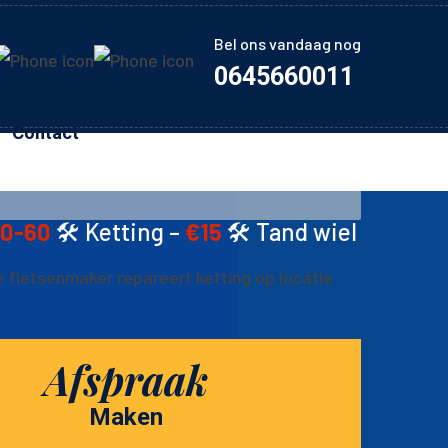
Bel ons vandaag nog
0645660011
Contact
ng –
€15
🛠️ Tand wiel –
€15
🛠️ Schijfremme
Afspraak
Maken