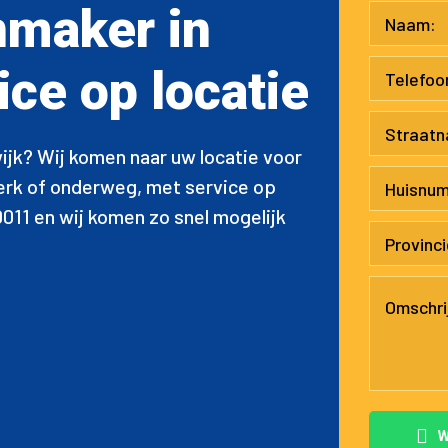
nmaker in
ice op locatie
ijk? Wij komen naar uw locatie voor
werk of onderweg, met service op
0011 en wij komen zo snel mogelijk