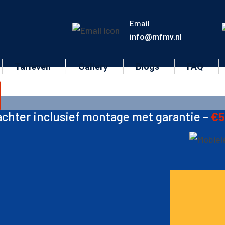
Email
info@mfmv.nl
Tarieven
Gallery
Blogs
FAQ
ef montage met garantie –
€50-60
🛠️ Ketti