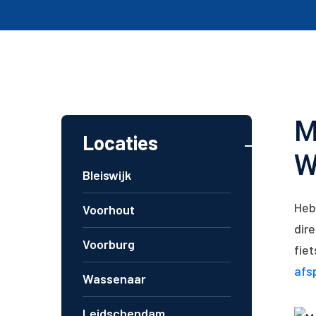
M
Locaties
W
Bleiswijk
Heb
Voorhout
dire
Voorburg
fiet
afs
Wassenaar
Leidschendam