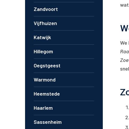
wat 
Zandvoort
Vijfhuizen
We
Katwijk
We 
Raa
Hillegom
Zoe
Oegstgeest
sne
Warmond
Zo
Heemstede
Haarlem
Sassenheim