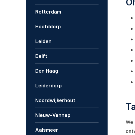
On
Rotterdam
Hoofddorp
Leiden
Delft
Den Haag
Leiderdorp
Noordwijkerhout
Ta
Nieuw-Vennep
We h
Aalsmeer
ontv