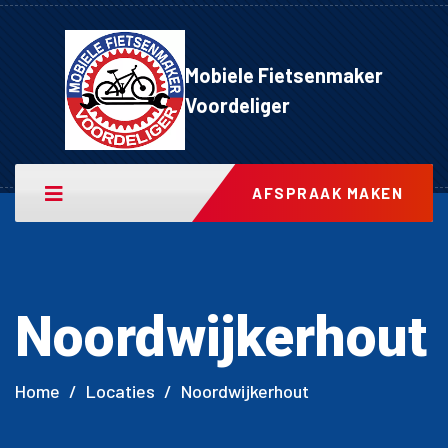
Mobiele Fietsenmaker
Voordeliger
AFSPRAAK MAKEN
Noordwijkerhout
Home
/
Locaties
/
Noordwijkerhout