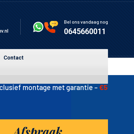
Bel ons vandaag nog
0645660011
v.nl
Contact
met garantie –
€50-60
🛠️ Ketting –
€15
🛠️ 
Afspraak