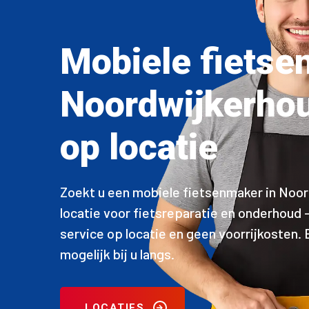
Mobiele fietse
Noordwijkerhou
op locatie
Zoekt u een mobiele fietsenmaker in Noo
locatie voor fietsreparatie en onderhoud 
service op locatie en geen voorrijkosten.
mogelijk bij u langs.
LOCATIES