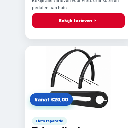
Bekijk alle tarieven voor Fiets crankstel en
pedalen aan huis.
Bekijk tarieven
Vanaf €20,00
Fiets reparatie