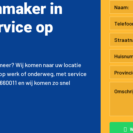
nmaker in
vice op
meer? Wij komen naar uw locatie
, op werk of onderweg, met service
5660011 en wij komen zo snel