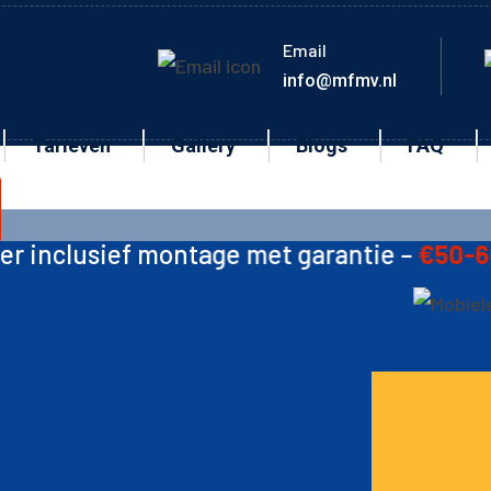
Email
info@mfmv.nl
Tarieven
Gallery
Blogs
FAQ
montage met garantie –
€50-60
🛠️ Ketting 