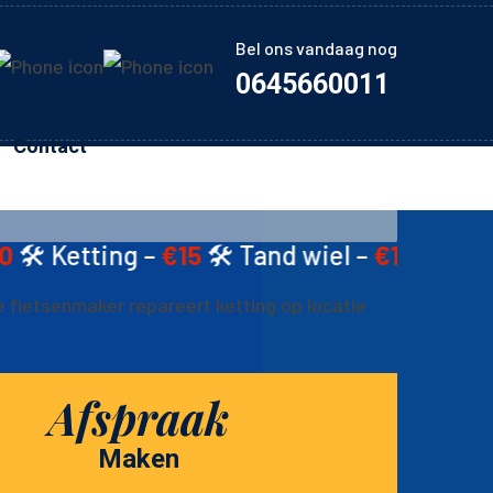
Bel ons vandaag nog
0645660011
Contact
–
€15
🛠️ Tand wiel –
€15
🛠️ Schijfremmen –
Afspraak
Maken