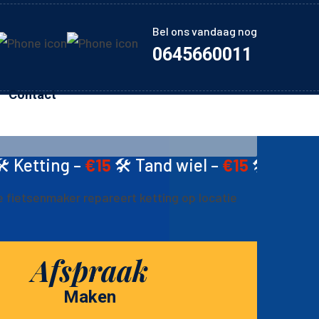
Bel ons vandaag nog
0645660011
Contact
5
🛠️ Tand wiel –
€15
🛠️ Schijfremmen –
€2
Afspraak
Maken