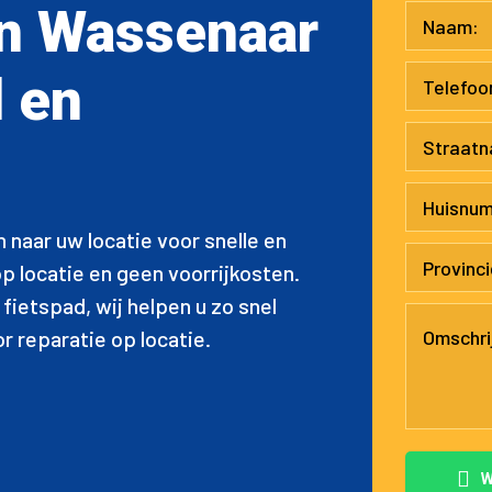
 in Wassenaar
l en
 naar uw locatie voor snelle en
p locatie en geen voorrijkosten.
 fietspad, wij helpen u zo snel
 reparatie op locatie.