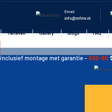
Email
info@mfmv.nl
Tarieven
Gallery
Blogs
FAQ
tage met garantie –
€50-60
🛠️ Ketting –
€1