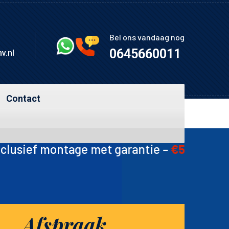
Bel ons vandaag nog
0645660011
v.nl
Contact
et garantie –
€50-60
🛠️ Ketting –
€15
🛠️ T
Afspraak