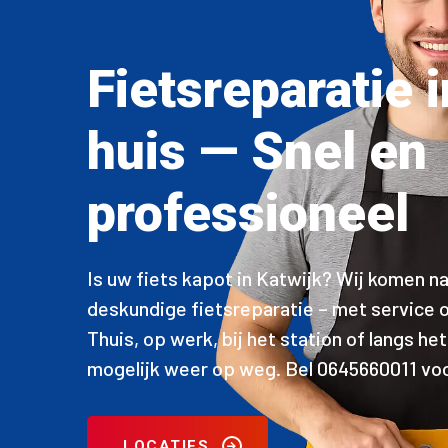
Fietsreparatie 
huis — Snel en
professioneel
Is uw fiets kapot in Katwijk? Wij komen na
deskundige fietsreparatie – met service o
Thuis, op werk, bij het station of langs het
mogelijk weer op weg. Bel 0645660011 voor
LOCATIES