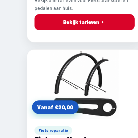
Bekijk alle tarieven voor Fiets crankstel en
pedalen aan huis.
Bekijk tarieven
Vanaf €20,00
Fiets reparatie