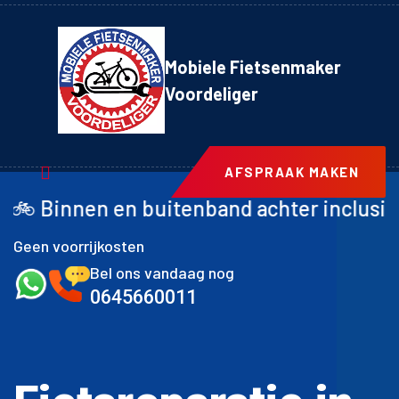
Mobiele Fietsenmaker
Voordeliger
AFSPRAAK MAKEN
buitenband achter inclusief montage met 
Geen voorrijkosten
Bel ons vandaag nog
0645660011