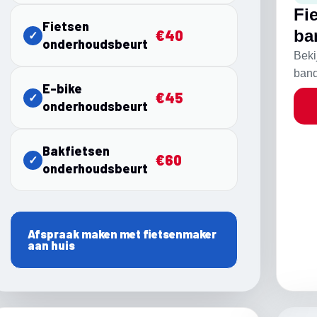
Fi
Fietsen
ba
€40
✓
onderhoudsbeurt
Beki
band
E-bike
€45
✓
onderhoudsbeurt
Bakfietsen
€60
✓
onderhoudsbeurt
Afspraak maken met fietsenmaker
aan huis