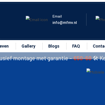
Email
info@mfmv.nl
ieven
Gallery
Blogs
FAQ
Conta
e met garantie –
€50-60
🛠️ Ketting –
€15
🛠