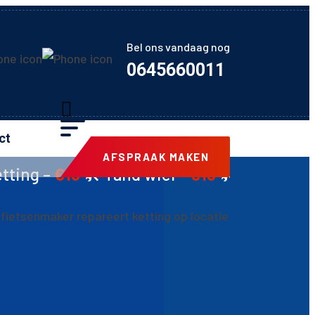
Bel ons vandaag nog
0645660011
ct
AFSPRAAK MAKEN
️ Tand wiel –
€15
🛠️ Schijfremmen –
€20
🛠️