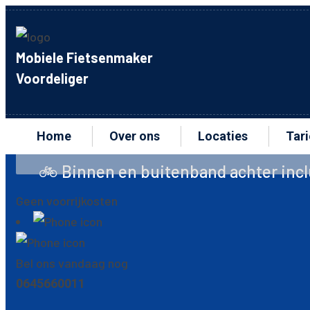
Mobiele Fietsenmaker
Voordeliger
Home
Over ons
Locaties
Tar
en en buitenband achter inclusief montag
Geen voorrijkosten
Bel ons vandaag nog
0645660011