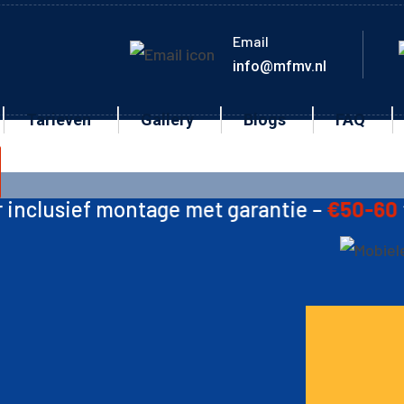
Email
info@mfmv.nl
Tarieven
Gallery
Blogs
FAQ
tage met garantie –
€50-60
🛠️ Ketting –
€