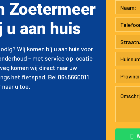
n Zoetermeer
 u aan huis
dig? Wij komen bij u aan huis voor
 onderhoud – met service op locatie
rweg komen wij direct naar uw
 langs het fietspad. Bel 0645660011
 naar u toe.