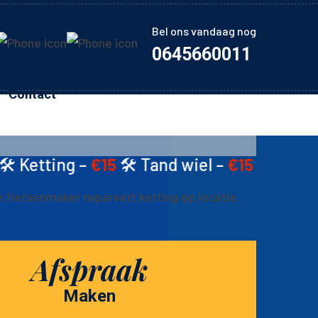
Bel ons vandaag nog
0645660011
Contact
15
🛠️ Tand wiel –
€15
🛠️ Schijfremmen –
€2
Afspraak
Maken