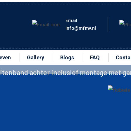
Email
info@mfmv.nl
ieven
Gallery
Blogs
FAQ
Conta
nclusief montage met garantie –
€50-60
🛠