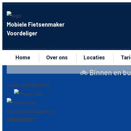
Mobiele Fietsenmaker
Voordeliger
Home
Over ons
Locaties
Tar
🚲 Binnen en buitenband achter i
Geen voorrijkosten
Bel ons vandaag nog
0645660011