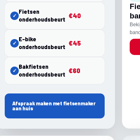
Fi
Fietsen
ba
€40
✓
onderhoudsbeurt
Beki
band
E-bike
€45
✓
onderhoudsbeurt
Bakfietsen
€60
✓
onderhoudsbeurt
Afspraak maken met fietsenmaker
aan huis