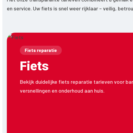
en service. Uw fiets is snel weer rijklaar – veilig, betr
Fiets reparatie
Fiets
Bekijk duidelijke fiets reparatie tarieven voor b
versnellingen en onderhoud aan huis.