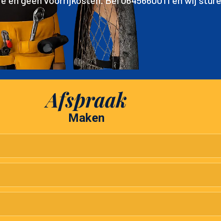
 en geen voorrijkosten. Bel 0645660011 en wij sture
Afspraak
Maken