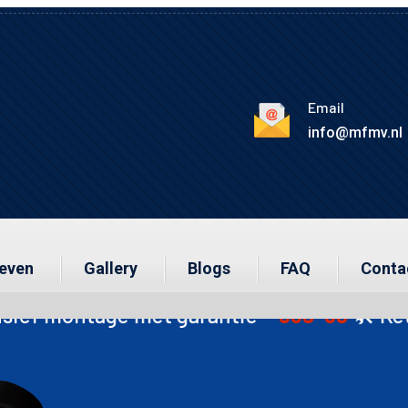
Email
info@mfmv.nl
ieven
Gallery
Blogs
FAQ
Conta
et garantie –
€50-60
🛠️ Ketting –
€15
🛠️ T