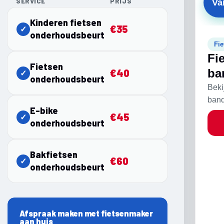
SERVICE
PRIJS
Va
Kinderen fietsen
€35
✓
onderhoudsbeurt
Fie
Fi
Fietsen
ba
€40
✓
onderhoudsbeurt
Beki
band
E-bike
€45
✓
onderhoudsbeurt
Bakfietsen
€60
✓
onderhoudsbeurt
Afspraak maken met fietsenmaker
aan huis