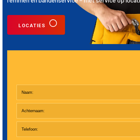
remmen en bandenservice – met service op locatie
LOCATIES