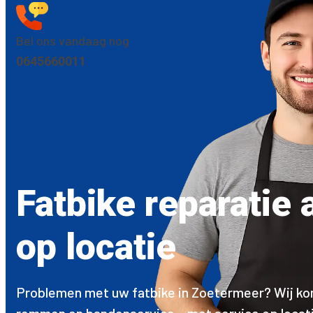
Bel ons vandaag nog
0645660011
Fatbike reparatie
op locatie
Problemen met uw fatbike in Zoetermeer? Wij kome