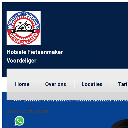
Mobiele Fietsenmaker
Voordeliger
Home
Over ons
Locaties
Tar
en buitenband achter inclusief montage m
Geen voorrijkosten