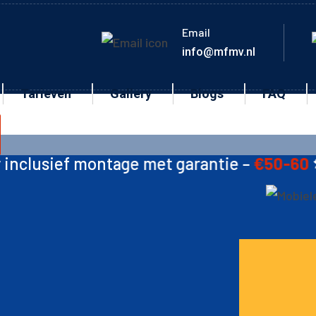
Email
info@mfmv.nl
Tarieven
Gallery
Blogs
FAQ
tage met garantie –
€50-60
🛠️ Ketting –
€1