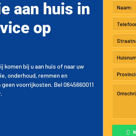
ie aan huis in
vice op
 komen bij u aan huis of naar uw
atie, onderhoud, remmen en
n geen voorrijkosten. Bel 0645660011
.