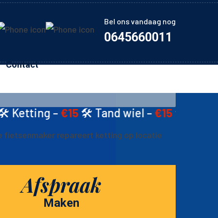
Bel ons vandaag nog
0645660011
Contact
5
🛠️ Tand wiel –
€15
🛠️ Schijfremmen –
€2
Afspraak
Maken