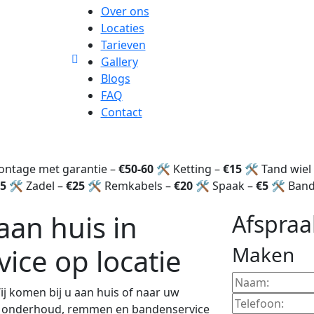
Over ons
Locaties
Tarieven
Gallery
Blogs
FAQ
Contact
montage met garantie –
€50-60
🛠️ Ketting –
€15
🛠️ Tand wiel
5
🛠️ Zadel –
€25
🛠️ Remkabels –
€20
🛠️ Spaak –
€5
🛠️ Ban
aan huis in
Afspraa
Maken
ice op locatie
j komen bij u aan huis of naar uw
ie, onderhoud, remmen en bandenservice