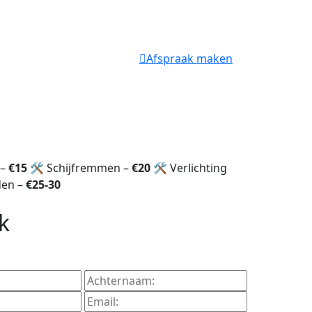
Afspraak maken
 –
€15
🛠️ Schijfremmen –
€20
🛠️ Verlichting
den –
€25-30
k