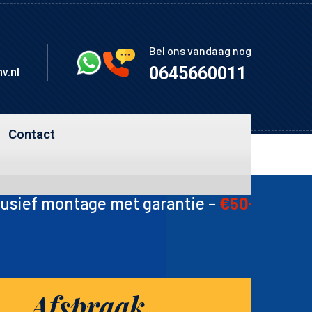
Bel ons vandaag nog
0645660011
v.nl
Contact
 garantie –
€50-60
🛠️ Ketting –
€15
🛠️ Tand
Afspraak