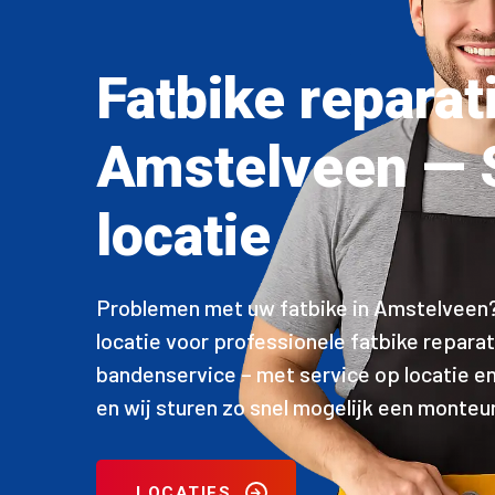
Fatbike reparat
Amstelveen — 
locatie
Problemen met uw fatbike in Amstelveen? 
locatie voor professionele fatbike repar
bandenservice – met service op locatie e
en wij sturen zo snel mogelijk een monteur
LOCATIES