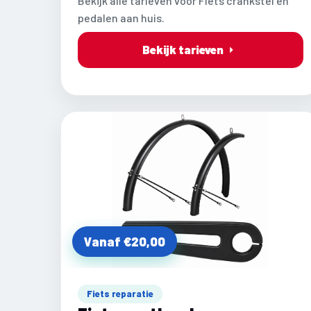
Bekijk alle tarieven voor Fiets crankstel en
pedalen aan huis.
Bekijk tarieven
Vanaf €20,00
Fiets reparatie